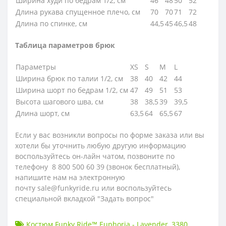
Ширина худи по бедрам 1/2, см
46
48
50
52
Длина рукава спущенное плечо, см
70
70
71
72
Длина по спинке, см
44,5
45
46,5
48
Таблица параметров брюк
Параметры
XS
S
M
L
Ширина брюк по талии 1/2, см
38
40
42
44
Ширина шорт по бедрам 1/2, см
47
49
51
53
Высота шагового шва, см
38
38,5
39
39,5
Длина шорт, см
63,5
64
65,5
67
Если у вас возникли вопросы по форме заказа или вы
хотели бы уточнить любую другую информацию
воспользуйтесь он-лайн чатом, позвоните по
телефону 8 800 500 60 39 (звонок бесплатный),
напишите нам на электронную
почту sale@funkyride.ru или воспользуйтесь
специальной вкладкой "Задать вопрос"
Костюм Funky Ride™ Euphoria - Lavender
,
3380
,