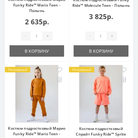
Funky Ride™ Mario Teen -
Ride™ Molecule Teen - Полынь
Полынь
3 825р.
2 635р.
-
+
-
+
В КОРЗИНУ
В КОРЗИНУ
Популярный
Популярный
Костюм подростковый Марио
Костюм подростковый
Funky Ride™ Mario Teen -
Спрайт Funky Ride™ Sprite