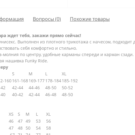
формация
Вопросы
(0)
Похожие товары
ара
ждет тебя, закажи прямо сейчас!
нисекс. Выполнен из плотного трикотажа с начесом, подходит д
вствовать себя комфортно и стильно.
а-молния по центру, удобные карманы спереди и карман сзади
ая нашивка Funky Ride.
меру
S
M
L
XL
2-160
161-168
169-177
178-184
185-192
-42
42-44
44-46
48-50
50-52
-40
40-42
42-44
46-48
48-50
XS
S
M
L
XL
46
47
49
53
56
47
48
50
54
58
67
71
74
77
81