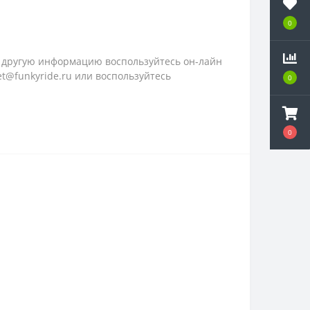
0
ую другую информацию воспользуйтесь он-лайн
et@funkyride.ru или воспользуйтесь
0
0