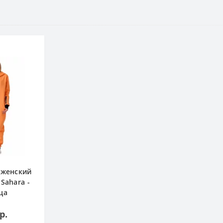
 женский
Sahara -
ца
р.