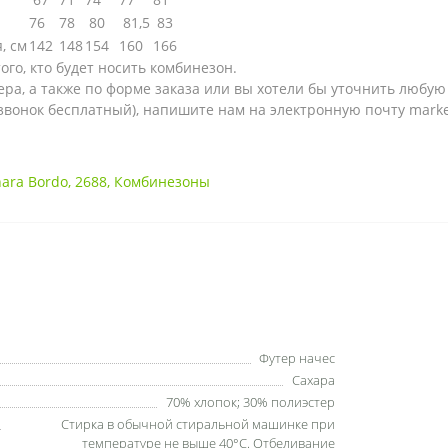
76
78
80
81,5
83
, см
142
148
154
160
166
го, кто будет носить комбинезон.
ера, а также по форме заказа или вы хотели бы уточнить люб
 (звонок бесплатный), напишите нам на электронную почту mark
ara Bordo
,
2688
,
Комбинезоны
Футер начес
Сахара
70% хлопок; 30% полиэстер
Стирка в обычной стиральной машинке при
температуре не выше 40°С. Отбеливание