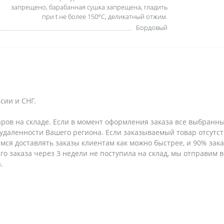
запрещено, барабанная сушка запрещена, гладить
при t не более 150°С, деликатный отжим.
Бордовый
сии и СНГ.
аров на складе. Если в момент оформления заказа все выбранны
т удаленности Вашего региона. Если заказываемый товар отсутс
емся доставлять заказы клиентам как можно быстрее, и 90% за
шего заказа через 3 недели не поступила на склад, мы отправим
.