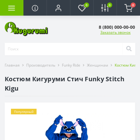
0
0
0
8 (800) 000-00-00
Заказать звонок
Главная
Производитель
Funky Ride
Женщинам
Костюм Кигуру
Костюм Кигуруми Стич Funky Stitch
Kigu
Популярный