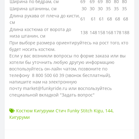
Ширина по бёдрам, см
69
69
69
80
80
80
Ширина штанины, см
30
30
30
35
35
35
Длина рукава от плеча до кисти,
61
61
61
68
68
68
см
Длина костюма от ворота до
138
148
158
168
178
188
низа штанин, см
При выборе размера ориентируйтесь на рост того, кто
будет носить костюм.
Если у вас возникли вопросы по форме заказа или вы
хотели бы уточнить любую другую информацию
воспользуйтесь он-лайн чатом, позвоните по
телефону 8 800 500 60 39 (звонок бесплатный),
напишите нам на электронную
почту market@funkyride.ru или воспользуйтесь
специальной вкладкой "Задать вопрос"
Костюм Кигуруми Стич Funky Stitch Kigu
,
144
,
Кигуруми