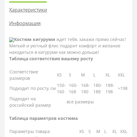
Характеристики
Информация
Костюм кигуруми
ждет тебя, закажи прямо сейчас!
Мягкий и уютный флис подарит комфорт и желание
находиться в кигуруми как можно дольше!
Таблица соответствия вашему росту
Соответствие
XS
S
M
L
XL
XXL
размеров
150-
160-
168-
180-
188-
Подходит по росту, см
>198
160
168
180
188
198
Подходит на
все размеры
российский размер
Таблица параметров костюма
Параметры товара
XS
S
M
L
XL
XXL