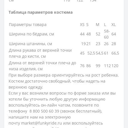
Таблица параметров костюма
Параметры товара
XS
S
M
L
XL
58-
Ширина по бёдрам, см
44
48
52
64
60
Ширина штанины, см
19
21
23
26
28
Длина рукава от верхней точки
45
52,5
54,5
61
66,5
плеча до кисти, см
Длина от верхней точки плеча до
76
86
99
112
120
низа изделия, см
При выборе размера ориентируйтесь на рост ребенка.
Костюм достаточно свободный, чтобы надеть на
верхнюю одежду.
Если у вас возникли вопросы по форме заказа или вы
хотели бы уточнить любую другую информацию
воспользуйтесь он-лайн чатом, позвоните по
телефону 8 800 500 60 39 (звонок бесплатный),
напишите нам на электронную
почту market@funkyride.ru или воспользуйтесь