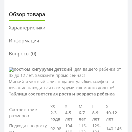
Обзор товара
Характеристики
Информация
Вопросы
(0)
Костюм кигуруми детский
для вашего ребенка от
3х до 12 лет. Закажите прямо сейчас!
Мягкий и уютный флис подарит улыбки, комфорт и
желание находиться в кигуруми как можно дольше!
Таблица соответствия роста и возраста ребенка
XS
S
M
L
XL
Соответствие
2-3
4-5
6-7
8-9
10-12
размеров
года
лет
лет
лет
лет
Подходит по росту,
104-
116-
129-
92-98
140-146
см
110
122
134