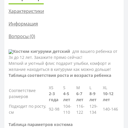
Характеристики
Информация
Вопросы
(0)
Костюм кигуруми детский
для вашего ребенка от
3х до 12 лет. Закажите прямо сейчас!
Мягкий и уютный флис подарит улыбки, комфорт и
желание находиться в кигуруми как можно дольше!
Таблица соответствия роста и возраста ребенка
XS
S
M
L
XL
Соответствие
2-3
4-5
6-7
8-9
10-12
размеров
года
лет
лет
лет
лет
Подходит по росту,
104-
116-
129-
92-98
140-146
см
110
122
134
Таблица параметров костюма