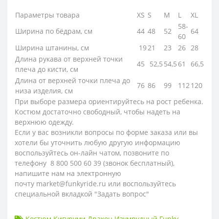
Параметры товара
XS
S
M
L
XL
58-
Ширина по бёдрам, см
44
48
52
64
60
Ширина штанины, см
19
21
23
26
28
Длина рукава от верхней точки
45
52,5
54,5
61
66,5
плеча до кисти, см
Длина от верхней точки плеча до
76
86
99
112
120
низа изделия, см
При выборе размера ориентируйтесь на рост ребенка.
Костюм достаточно свободный, чтобы надеть на
верхнюю одежду.
Если у вас возникли вопросы по форме заказа или вы
хотели бы уточнить любую другую информацию
воспользуйтесь он-лайн чатом, позвоните по
телефону 8 800 500 60 39 (звонок бесплатный),
напишите нам на электронную
почту market@funkyride.ru или воспользуйтесь
специальной вкладкой "Задать вопрос"
Костюм Кигуруми Дракон Изумрудный Funky