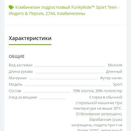
Комбинезон подростковый FunkyRide™ Sport Teen -
Индиго & Персик
,
2744
,
Комбинезоны
Характеристики
ОБЩИЕ
Вид застежки
Молния
Длина рукава
Длинный
Материал
Футер начес
Модель
Sport
Состав
70% хлопок; 30% полиэстер
Уход за вещами
Стирка в обычной
стиральной машинке при
температуре не выше 30°С.
Отбеливание запрещено,
барабанная сушка
запрещена, гладить при t не
более 150°С, деликатный